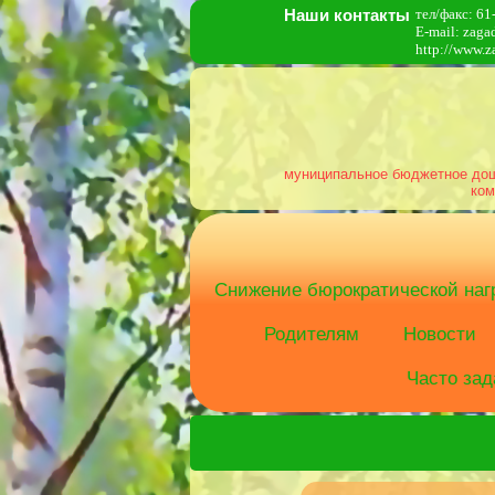
Наши контакты
тел/факс: 61
E-mail: zag
http://www.z
муниципальное бюджетное дошк
ком
Снижение бюрократической нагр
Родителям
Новости
Часто за