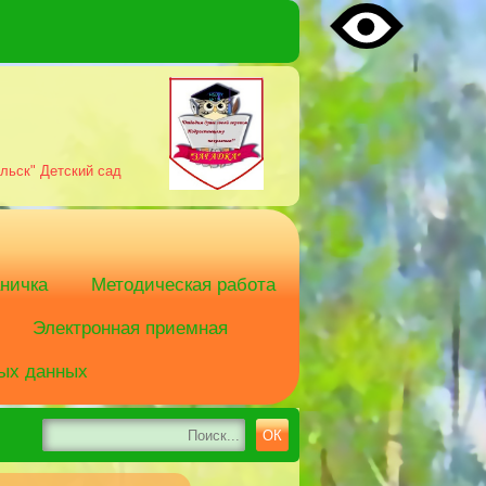
льск" Детский сад
аничка
Методическая работа
Электронная приемная
ых данных