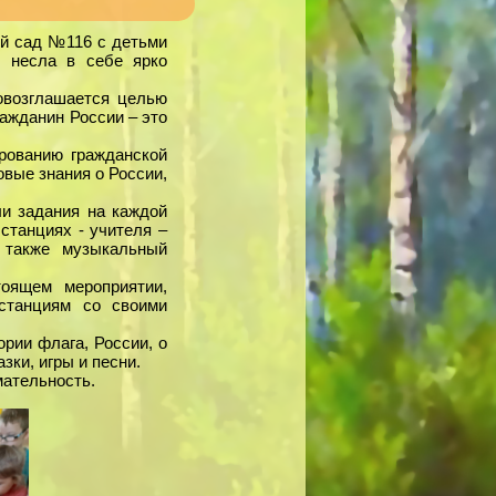
ий сад №116 с детьми
я несла в себе ярко
ровозглашается целью
ражданин России – это
рованию гражданской
овые знания о России,
ли задания на каждой
станциях - учителя –
 также музыкальный
оящем мероприятии,
станциям со своими
рии флага, России, о
зки, игры и песни.
мательность.