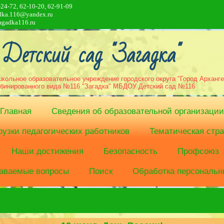
-24-72, 62-10-20, 62-91-09
adka.116@yandex.ru
agadka116.ru
Детский сад "Загадка"
ольное образовательное учреждение городского округа "Город Арханге
бинированного вида №116 "Загадка" МБДОУ Детский сад №116
Главная
Сведения об образовательной организации
узки педагогических работников
Тематическая стр
Наши достижения
Безопасность
Профсоюз
даваемые вопросы
Поиск
Обработка персональн