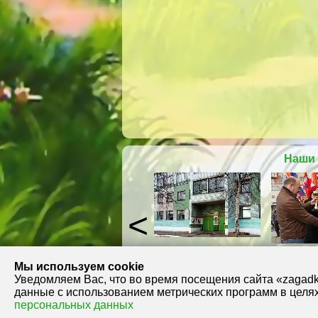
Наши 
Мы используем cookie
Уведомляем Вас, что во время посещения сайта «zaga
данные с использованием метрических программ в целя
Наш адрес: г. Архангельск,
персональных данных
территориальный округ Майская горка