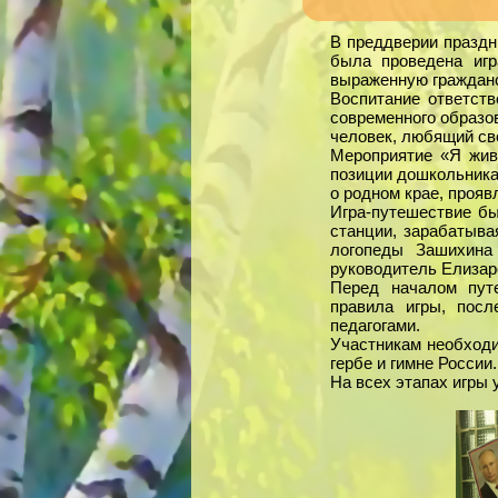
В преддверии праздн
была проведена игр
выраженную гражданс
Воспитание ответств
современного образов
человек, любящий сво
Мероприятие «Я жив
позиции дошкольника.
о родном крае, прояв
Игра-путешествие бы
станции, зарабатыва
логопеды Зашихина
руководитель Елизар
Перед началом пут
правила игры, пос
педагогами.
Участникам необходи
гербе и гимне России
На всех этапах игры 