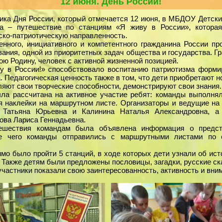
12 июня. День России!
ика Дня России, который отмечается 12 июня, в МБДОУ Детск
а – путешествие по станциям «Я живу в России», котора
ко-патриотическую направленность.
енного, инициативного и компетентного гражданина России п
ания, одной из приоритетных задач общества и государства. Г
ю Родину, человек с активной жизненной позицией.
у в России!» способствовало воспитанию патриотизма форми
 Педагогическая ценность также в том, что дети приобретают н
ляют свои творческие способности, демонстрируют свои знания.
ла рассчитана на активное участие ребят: команды выполня
я наклейки на маршрутном листе. Организаторы и ведущие на 
 Татьяна Юрьевна и Калинина Наталья Александровна, а
ова Лариса Геннадьевна.
ешествия командам была объявлена информация о предст
ле чего команды отправились с маршрутными листами по 
мо было пройти 5 станций, в ходе которых дети узнали об исто
. Также детям были предложены пословицы, загадки, русские ска
участники показали свою заинтересованность, активность и вни