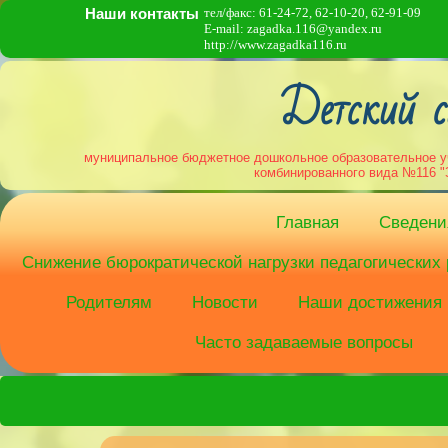
Наши контакты
тел/факс: 61-24-72, 62-10-20, 62-91-09
E-mail: zagadka.116@yandex.ru
http://www.zagadka116.ru
Детский с
муниципальное бюджетное дошкольное образовательное уч
комбинированного вида №116 
Главная
Сведени
Снижение бюрократической нагрузки педагогических
Родителям
Новости
Наши достижения
Часто задаваемые вопросы